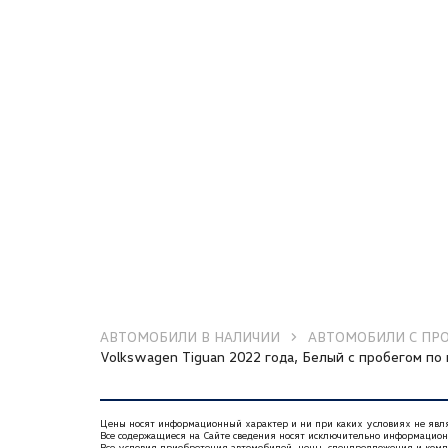
АВТОМОБИЛИ В НАЛИЧИИ
АВТОМОБИЛИ С ПР
Volkswagen Tiguan 2022 года, Белый с пробегом по 
Цены носят информационный характер и ни при каких условиях не яв
Все содержащиеся на Сайте сведения носят исключительно информацио
Все условия приобретения автомобилей, цены, спецпредложения и ком