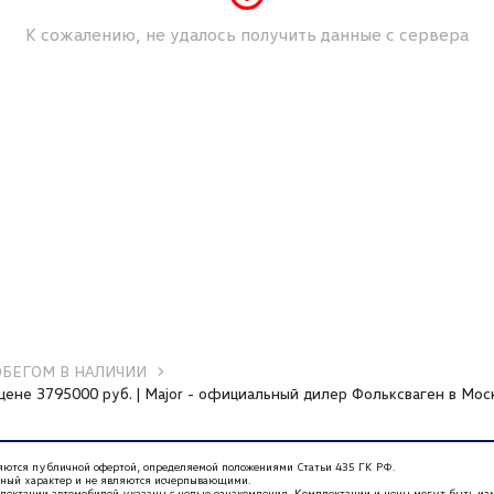
К сожалению, не удалось получить данные с сервера
ОБЕГОМ В НАЛИЧИИ
цене 3795000 руб. | Major - официальный дилер Фольксваген в Мос
ляются публичной офертой, определяемой положениями Статьи 435 ГК РФ.
нный характер и не являются исчерпывающими.
плектации автомобилей указаны с целью ознакомления. Комплектации и цены могут быть из