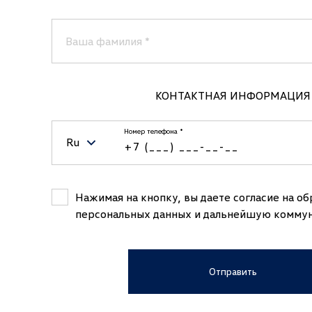
Ваша фамилия
*
КОНТАКТНАЯ ИНФОРМАЦИЯ
Номер телефона
*
Ru
Belarus (Беларусь)
Нажимая на кнопку, вы даете согласие на о
персональных данных и дальнейшую комму
Kazakhstan (Казахстан)
Russian Federation (Российская Федерац
Отправить
Uzbekistan (Ўзбекистон)