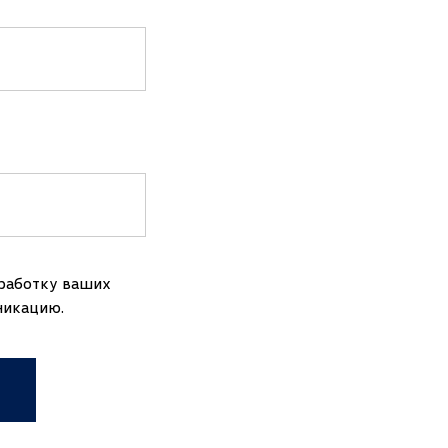
+375
бработку ваших
никацию.
+7
ия)
+7
+998