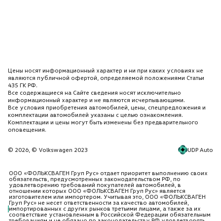
Подстаканник спереди
Подушки безопасности для водителя и переднего
пассажира
Полноразмерное стальное запасное колесо 15``
Пылевой фильтр
Цены носят информационный характер и ни при каких условиях не
Решетка радиатора с хромированной окантовкой
являются публичной офертой, определяемой положениями Статьи
435 ГК РФ.
Рулевая колонка с регулировкой по высоте и
Все содержащиеся на Сайте сведения носят исключительно
вылету
информационный характер и не являются исчерпывающими.
Все условия приобретения автомобилей, цены, спецпредложения и
Светодиодная подсветка номерного знака сзади
комплектации автомобилей указаны с целью ознакомления.
Комплектации и цены могут быть изменены без предварительного
Сигнальный зуммер невыключенного света
оповещения.
Сиденье водителя с регулировкой по высоте
UDP Auto
© 2026, © Volkswagen 2023
Сиденья Титаново-черный / передняя панель
титаново-черный / ковры черный / потолк серый
ООО «ФОЛЬКСВАГЕН Груп Рус» отдает приоритет выполнению своих
обязательств, предусмотренных законодательством РФ, по
Система обогрева и вентиляции салона с
удовлетворению требований покупателей автомобилей, в
вентилятором и режимом рециркуляции воздуха
отношении которых ООО «ФОЛЬКСВАГЕН Груп Рус» является
изготовителем или импортером. Учитывая это, ООО «ФОЛЬКСВАГЕН
Груп Рус» не несет ответственности за качество автомобилей,
Система ЭРА-ГЛОНАСС
импортированных с других рынков третьими лицами, а также за их
соответствие установленным в Российской Федерации обязательным
требованиям и не обязано по законодательству РФ удовлетворять