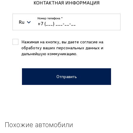
КОНТАКТНАЯ ИНФОРМАЦИЯ
Комбинация приборов со спидометром
Тахометром
Номер телефона
*
Ru
Одометром
Счётчиком суточного пробега и часами
Belarus (Беларусь)
+375
Нажимая на кнопку, вы даете согласие на
Комфортный режим работы указателей поворота
обработку ваших персональных данных и
(одно нажатие - три сигнала)
Kazakhstan (Казахстан)
+7
дальнейшую коммуникацию.
Крепления Isofix для установки детских сидений на
Russian Federation (Российская
+7
заднем кресле
Федерация)
Крючки для одежды в салоне
Отправить
Uzbekistan (Ўзбекистон)
+998
Магнитола R 140 радио/MP3/AUX-
IN/USB/SD/Bluetooth
United Arab Emirates (الإمارات العربية
+971
4 динамика
المتحدة‎)
Макияжное зеркало в солнцезащитном козырьке
Japan (日本)
+81
слева
Макияжное зеркало в солнцезащитном козырьке
Germany (Deutschland)
+49
Похожие автомобили
справа