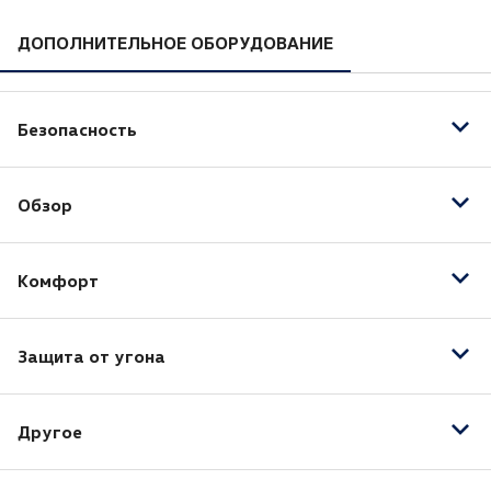
ДОПОЛНИТЕЛЬНОЕ ОБОРУДОВАНИЕ
Безопасность
Антиблокировочная система (ABS)
Обзор
Дневные ходовые огни
Комфорт
Кондиционер
Защита от угона
Центральный замок
Другое
3-спицевое рулевое колесо