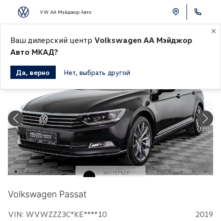
VW АА Мэйджор Авто
К СПИСКУ АВТОМОБИЛЕЙ
Ваш дилерский центр
Volkswagen АА Мэйджор
Авто МКАД?
Да, верно
Нет, выбрать другой
ЭКСТЕРЬЕР
Черный
Volkswagen Passat
VIN: WVWZZZ3C*KE****10
2019