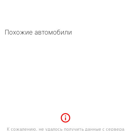
United Arab Emirates (الإمارات العربية
+971
المتحدة‎)
Japan (日本)
+81
Germany (Deutschland)
+49
Похожие автомобили
Ukraine (Україна)
+380
К сожалению, не удалось получить данные с сервера