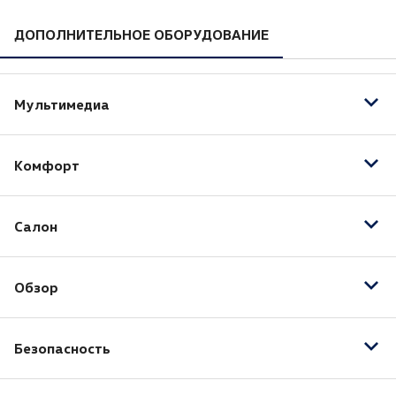
ДОПОЛНИТЕЛЬНОЕ ОБОРУДОВАНИЕ
Мультимедиа
Навигационная система
Комфорт
Адаптивный круиз-контроль
Салон
Бортовой компьютер
Запуск двигателя с кнопки
Вентиляция передних сидений
Круиз-контроль
Обзор
Электрорегулировка передних сидений
Обогрев рулевого колеса
Омыватель фар
Электропривод зеркал
Безопасность
Датчик света
Дневные ходовые огни
Датчик давления в шинах