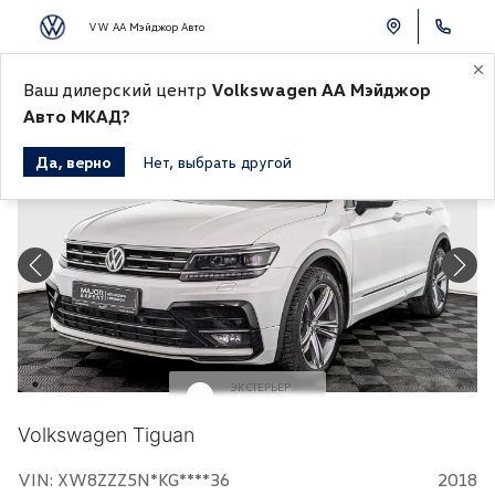
VW АА Мэйджор Авто
К СПИСКУ АВТОМОБИЛЕЙ
Ваш дилерский центр
Volkswagen АА Мэйджор
Авто МКАД?
Да, верно
Нет, выбрать другой
ЭКСТЕРЬЕР
Белый
Volkswagen Tiguan
VIN: XW8ZZZ5N*KG****36
2018