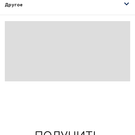
Другое
19" легкосплавные колесные диски
2-х зонный климат-контроль
ABS
CD
Белый
Боковые подушки безопасности
Гидроусилитель руля
Задний парктроник
Кожа
Кожаный руль
Крепления детского сиденья ISOFIX
Мультимедийный разъем (USB/iPod/iPhone)
Мультифункция рулевого колеса