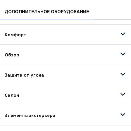
ДОПОЛНИТЕЛЬНОЕ ОБОРУДОВАНИЕ
Комфорт
Бортовой компьютер
Обзор
Запуск двигателя с кнопки
Круиз-контроль
Датчик света
Обогрев рулевого колеса
Защита от угона
Камера заднего вида
Электропривод зеркал
Противотуманные фары
Иммобилайзер
Светодиодные фары
Салон
Центральный замок
Тонировка
Панорамная крыша
Элементы экстерьера
Электрорегулировка передних сидений
Рейлинги на крыше