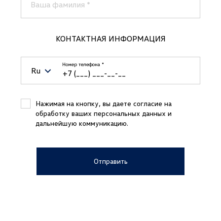
Темный цвет салона
Ваша фамилия
*
Фронтальные подушки безопасности
Цветной дисплей
КОНТАКТНАЯ ИНФОРМАЦИЯ
Электропривод зад.двери
Электрорегулировки водительского сиденья
Номер телефона
*
Ru
Электрорегулировки пассажирского сиденья
Электростеклоподъемники все
Belarus (Беларусь)
+375
Нажимая на кнопку, вы даете согласие на
обработку ваших персональных данных и
Kazakhstan (Казахстан)
+7
дальнейшую коммуникацию.
Russian Federation (Российская
+7
Федерация)
Отправить
Uzbekistan (Ўзбекистон)
+998
United Arab Emirates (الإمارات العربية
+971
المتحدة‎)
Japan (日本)
+81