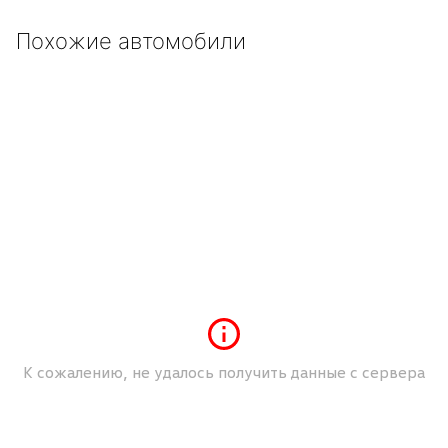
Germany (Deutschland)
+49
Похожие автомобили
Ukraine (Україна)
+380
К сожалению, не удалось получить данные с сервера