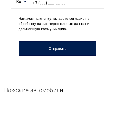
Ru
Belarus (Беларусь)
+375
Нажимая на кнопку, вы даете согласие на
обработку ваших персональных данных и
Kazakhstan (Казахстан)
+7
дальнейшую коммуникацию.
Russian Federation (Российская
+7
Федерация)
Отправить
Uzbekistan (Ўзбекистон)
+998
United Arab Emirates (الإمارات العربية
+971
المتحدة‎)
Japan (日本)
+81
Germany (Deutschland)
+49
Похожие автомобили
Ukraine (Україна)
+380