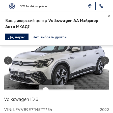
VW АА Мэйджор Авто
К СПИСКУ АВТОМОБИЛЕЙ
Ваш дилерский центр
Volkswagen АА Мэйджор
Авто МКАД?
Да, верно
Нет, выбрать другой
ЭКСТЕРЬЕР
Белый
Volkswagen ID.6
VIN: LFVVB9E7*N5****54
2022