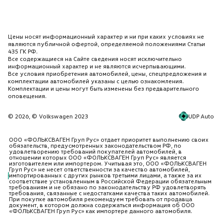
Цены носят информационный характер и ни при каких условиях не
являются публичной офертой, определяемой положениями Статьи
435 ГК РФ.
Все содержащиеся на Сайте сведения носят исключительно
информационный характер и не являются исчерпывающими.
Все условия приобретения автомобилей, цены, спецпредложения и
комплектации автомобилей указаны с целью ознакомления.
Комплектации и цены могут быть изменены без предварительного
оповещения.
UDP Auto
© 2026, © Volkswagen 2023
ООО «ФОЛЬКСВАГЕН Груп Рус» отдает приоритет выполнению своих
обязательств, предусмотренных законодательством РФ, по
удовлетворению требований покупателей автомобилей, в
отношении которых ООО «ФОЛЬКСВАГЕН Груп Рус» является
изготовителем или импортером. Учитывая это, ООО «ФОЛЬКСВАГЕН
Груп Рус» не несет ответственности за качество автомобилей,
импортированных с других рынков третьими лицами, а также за их
соответствие установленным в Российской Федерации обязательным
требованиям и не обязано по законодательству РФ удовлетворять
требования, связанные с недостатками качества таких автомобилей.
При покупке автомобиля рекомендуем требовать от продавца
документ, в котором должна содержаться информация об ООО
«ФОЛЬКСВАГЕН Груп Рус» как импортере данного автомобиля.