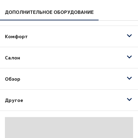
ДОПОЛНИТЕЛЬНОЕ ОБОРУДОВАНИЕ
Комфорт
Запуск двигателя с кнопки
Салон
Обогрев рулевого колеса
Электропривод зеркал
Панорамная крыша
Обзор
Датчик света
Другое
Камера заднего вида
20" легкосплавные колесные диски
Белый
Климат-контроль