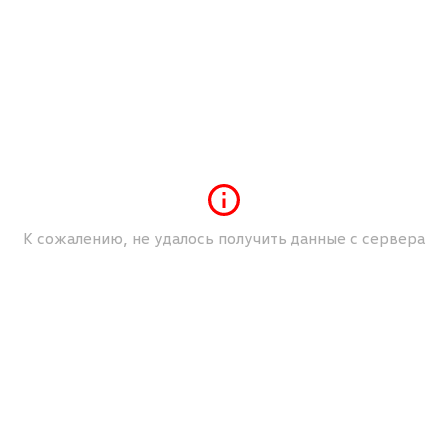
ых зеркалах заднего вида
по высоте
переднего пассажира
со 15``
К сожалению, не удалось получить данные с сервера
антовкой
оте и вылету
а сзади
ета
соте
с вентилятором и режимом рециркуляции воздуха