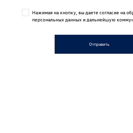
озырьке справа
Belarus (Беларусь)
Нажимая на кнопку, вы даете согласие на о
-белой графикой
персональных данных и дальнейшую комму
Kazakhstan (Казахстан)
ct
вое колесо с кожаной отделкой
Russian Federation (Российская Федерац
ой и обогревом
Отправить
Uzbekistan (Ўзбекистон)
 стекла
ла с переменным режимом
Japan (日本)
ния
х
Germany (Deutschland)
Ukraine (Україна)