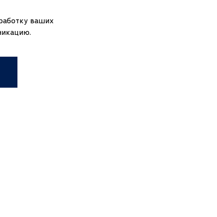
+375
бработку ваших
никацию.
+7
ия)
+7
+998
United Arab Emirates (الإمارات العربية المتحدة‎)
+971
+81
+49
+380