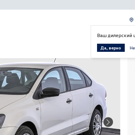
Ваш дилерский 
Да, верно
Не