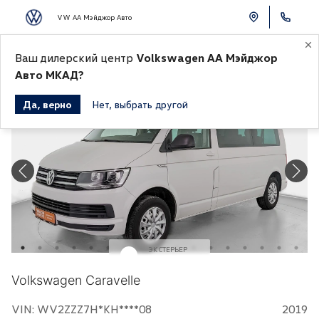
VW АА Мэйджор Авто
К СПИСКУ АВТОМОБИЛЕЙ
Ваш дилерский центр
Volkswagen АА Мэйджор
Авто МКАД?
Да, верно
Нет, выбрать другой
ЭКСТЕРЬЕР
Белый
Volkswagen Caravelle
VIN: WV2ZZZ7H*KH****08
2019