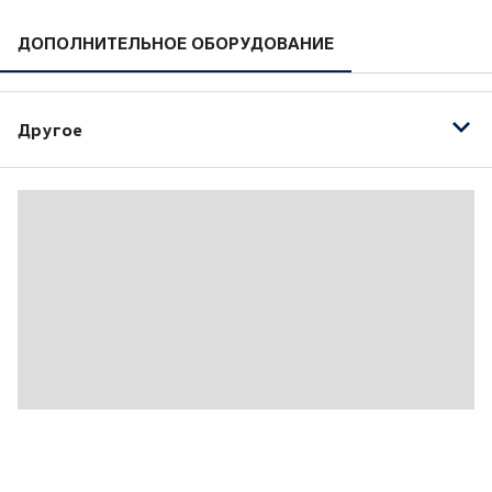
ДОПОЛНИТЕЛЬНОЕ ОБОРУДОВАНИЕ
Другое
`Свет и обзор`: датчик темноты; датчик дождя;
самозатемняющееся внутреннее зеркало
8 мест (2-3-3)
Белый
Белый `Candy`
Боковые комбинированные высокие подушки
безопасности спереди для защиты груди и головы
Декор пер. панели и дверей: низ- `Dark Silver
Brushed` (под грубо шлифованный металл)
Верх- Антрацит металлик
Для России