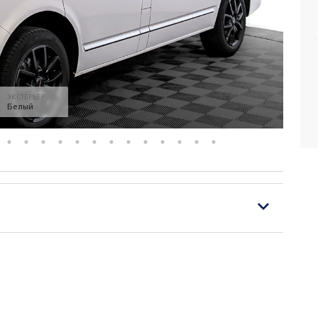
ЭКСТЕРЬЕР
Белый
смартфона)
ления речи сидящих спереди назад в салон
ктроник передний и задний
к дождя; самозатемняющееся внутреннее зеркало