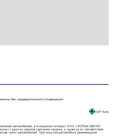
менены без предварительного оповещения.
UDP Auto
купателей автомобилей, в отношении которых ООО «ФОЛЬКСВАГЕН
нных с других рынков третьими лицами, а также за их соответствие
чества таких автомобилей. При покупке автомобиля рекомендуем