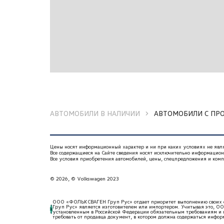
С фиксатором на 90 градусов
Для России
Догреватель водяной
Дополнительные разъёмы для Инфомедиа-
Aux-In - 1
Заднее стекло с обогревом
Очистителем и омывателем
Задние фонари светодиодные
АВТОМОБИЛИ В НАЛИЧИИ
АВТОМОБИЛИ С ПР
Улучшенного дизайна
Задний противотуманный свет
Цены носят информационный характер и ни при каких условиях не яв
Инфомедиа-система `Composition Media`
Все содержащиеся на Сайте сведения носят исключительно информацио
Все условия приобретения автомобилей, цены, спецпредложения и ком
Online
© 2026, © Volkswagen 2023
Аудиоплеер+
Цв. сенc. экран 800х480
ООО «ФОЛЬКСВАГЕН Груп Рус» отдает приоритет выполнению своих о
Груп Рус» является изготовителем или импортером. Учитывая это, ОО
Радио
установленным в Российской Федерации обязательным требованиям и н
требовать от продавца документ, в котором должна содержаться инф