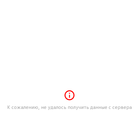
ического удержания при трогании в гору
)
 высокого разрешения
К сожалению, не удалось получить данные с сервера