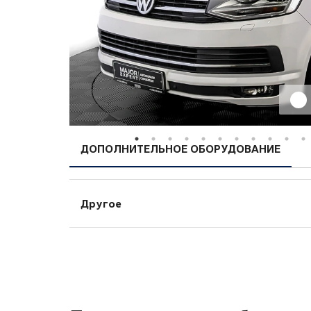
ДОПОЛНИТЕЛЬНОЕ ОБОРУДОВАНИЕ
Другое
`AppConnect` (зеркалирование экрана 
`Driver Voice Enhancment`: система уси
`RearView`: камера заднего вида и пар
`Свет и обзор`: датчик темноты; датчи