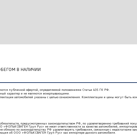
системы: USB (с поддержкой iPhone/iPod) - 1 и
ОБЕГОМ В НАЛИЧИИ
ляются публичной офертой, определяемой положениями Статьи 435 ГК РФ.
 (bluetooth
нный характер и не являются исчерпывающими.
плектации автомобилей указаны с целью ознакомления. Комплектации и цены могут быть из
бязательств, предусмотренных законодательством РФ, по удовлетворению требований по
О «ФОЛЬКСВАГЕН Груп Рус» не несет ответственности за качество автомобилей, импортирова
е обязано по законодательству РФ удовлетворять требования, связанные с недостатками ка
ормация об ООО «ФОЛЬКСВАГЕН Груп Рус» как импортере данного автомобиля.