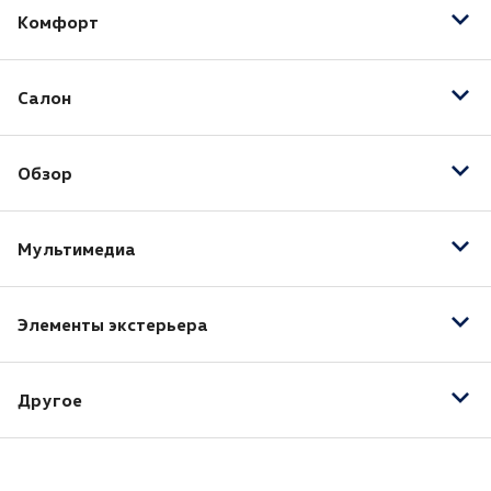
Комфорт
Адаптивный круиз-контроль
Салон
Бортовой компьютер
Запуск двигателя с кнопки
Вентиляция передних сидений
Обогрев рулевого колеса
Обзор
Электропривод зеркал
Датчик света
Мультимедиа
Камера заднего вида
Светодиодные фары
Навигационная система
Тонировка
Элементы экстерьера
Рейлинги на крыше
Другое
18" легкосплавные колесные диски
3-й ряд сидений