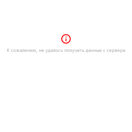
Механические регулировки водительского
сиденья
Механические регулировки пассажирского
сиденья
Мультимедийный разъем (USB/iPod/iPhone)
Мультифункция рулевого колеса
К сожалению, не удалось получить данные с сервера
Обогрев зеркал
Обогрев лобового стекла
Обогрев передних сидений
Подлокотник передних сидений
Разъем AUX
Система курсовой устойчивости (стабилизации)
Складывание зеркал
Темный цвет салона
Ткань\Велюр