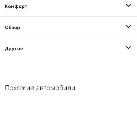
Комфорт
Бортовой компьютер
Обзор
Запуск двигателя с кнопки
Круиз-контроль
Датчик света
Обогрев рулевого колеса
Другое
Камера заднего вида
Электропривод зеркал
Противотуманные фары
17" легкосплавные колесные диски
Тонировка
2-х зонный климат-контроль
ABS
Похожие автомобили
CD
Автозатемнение зеркала салона
Антипробуксовочная система
Белый
Задний парктроник
Кожаный руль