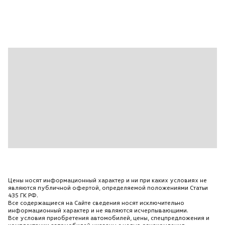
Затемненные задние фонари
Зеленое атермальное остекление
Индикатор низкого уровня омывающей жидкости
Индикация и звуковая сигнализация
непристегнутого ремня безопасности водителя
Карманы в обшивках всех дверей (спереди с
отсеками для 1-литровых бутылок
Сзади для 0
5-литровых)
Карманы на спинках передних сидений
Комбинация приборов со спидометром
Тахометром
Одометром
Цены носят информационный характер и ни при каких условиях не
Счётчиком суточного пробега и часами
являются публичной офертой, определяемой положениями Статьи
435 ГК РФ.
Комфортный режим работы указателей поворота
Все содержащиеся на Сайте сведения носят исключительно
информационный характер и не являются исчерпывающими.
(одно нажатие - три сигнала)
Все условия приобретения автомобилей, цены, спецпредложения и