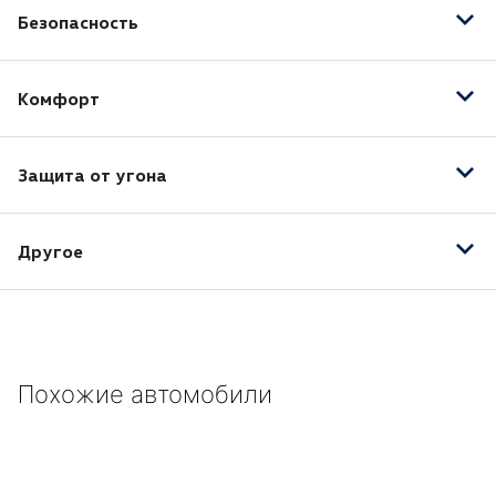
Безопасность
Антиблокировочная система (ABS)
Комфорт
Кондиционер
Защита от угона
Центральный замок
Другое
3 подголовника сзади
Регулируемые по высоте
3-спицевое рулевое колесо
Похожие автомобили
Аэродинамические щитки на днище для защиты
элементов двигателя и кузова от грязи и
повреждений
Бамперы окрашены в цвет кузова