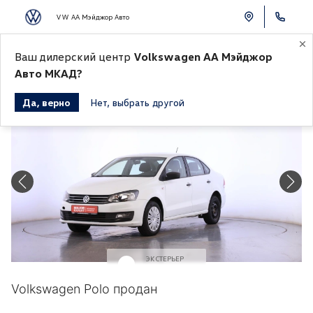
VW АА Мэйджор Авто
Ваш дилерский центр
Volkswagen АА Мэйджор
К СПИСКУ АВТОМОБИЛЕЙ
Авто МКАД?
Да, верно
Нет, выбрать другой
Продано
ЭКСТЕРЬЕР
Белый
Volkswagen Polo продан