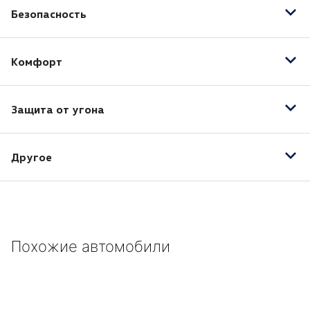
Безопасность
Антиблокировочная система (ABS)
Комфорт
Кондиционер
Защита от угона
Центральный замок
Другое
3 подголовника сзади
Регулируемые по высоте
3-спицевое рулевое колесо
Похожие автомобили
Аэродинамические щитки на днище для защиты
элементов двигателя и кузова от грязи и
повреждений
Бамперы окрашены в цвет кузова