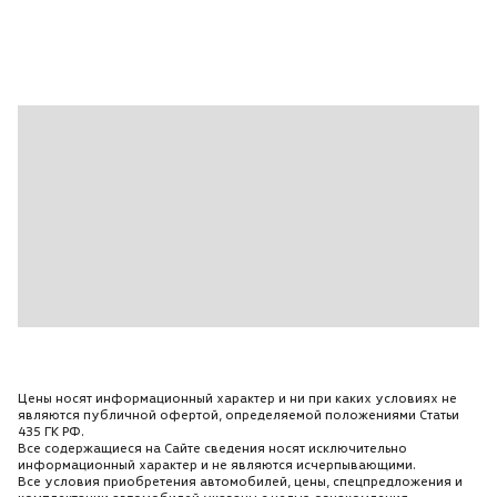
Дополнительная защита двигателя снизу
Дорожный просвет 163мм
Заднее сиденье 3-местное с цельной подушкой и
спинкой
Складное
Зеленое атермальное остекление
Индикатор низкого уровня омывающей жидкости
Индикация и звуковая сигнализация
непристегнутого ремня безопасности водителя
Карманы в обшивках всех дверей (спереди с
отсеками для 1-литровых бутылок
Сзади для 0
5-литровых)
Цены носят информационный характер и ни при каких условиях не
Карманы на спинках передних сидений
являются публичной офертой, определяемой положениями Статьи
435 ГК РФ.
Комбинация приборов со спидометром
Все содержащиеся на Сайте сведения носят исключительно
информационный характер и не являются исчерпывающими.
Тахометром
Все условия приобретения автомобилей, цены, спецпредложения и