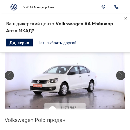
VW АА Мэйджор Авто
Ваш дилерский центр
Volkswagen АА Мэйджор
К СПИСКУ АВТОМОБИЛЕЙ
Авто МКАД?
Да, верно
Нет, выбрать другой
Продано
ЭКСТЕРЬЕР
Белый
Volkswagen Polo продан