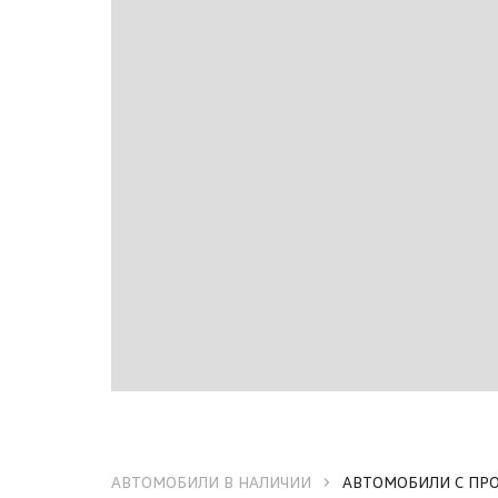
5-литровых)
Карманы на спинках передних сидений
Комбинация приборов со спидометром
Тахометром
Одометром
Счётчиком суточного пробега и часами
Комфортный режим работы указателей по
Крепления Isofix для установки детских
Крючки для одежды в салоне
Магнитола R 140 (радио/MP3
4 х 20 Ватт
Аудиовход AUX-IN
Гнездо USB и SD-карты
Интерфейс Bluetooth)
Макияжное зеркало в солнцезащитном к
АВТОМОБИЛИ В НАЛИЧИИ
АВТОМОБИЛИ С ПР