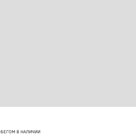
ворота (одно нажатие - три сигнала)
 сидений на заднем кресле
озырьке с крышкой слева
ОБЕГОМ В НАЛИЧИИ