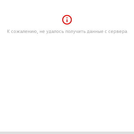
ного управления центральным замком
К сожалению, не удалось получить данные с сервера
нопкой из салона
душкой и спинкой
жидкости
ристегнутого ремня безопасности водителя
ди с отсеками для 1-литровых бутылок