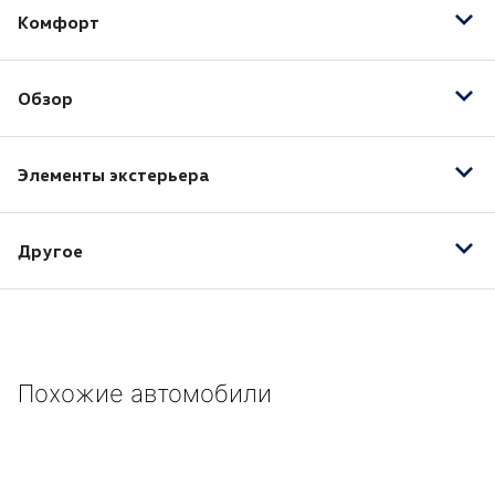
Комфорт
Бортовой компьютер
Обзор
Запуск двигателя с кнопки
Круиз-контроль
Датчик света
Обогрев рулевого колеса
Элементы экстерьера
Камера заднего вида
Электропривод зеркал
Противотуманные фары
Рейлинги на крыше
Светодиодные фары
Другое
18" легкосплавные колесные диски
ABS
Автозатемнение зеркала салона
Похожие автомобили
Аудиосистема "Composition Media" с цветным
дисплеем 8"
Белый
Белый `Pure`