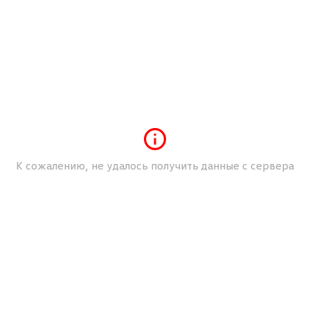
сиденья
Мультимедийный разъем (USB/iPod/iPhone)
Мультифункция рулевого колеса
Обогрев зеркал
Обогрев передних сидений
Подлокотник передних сидений
Разъем AUX
Серый
К сожалению, не удалось получить данные с сервера
Темный цвет салона
Ткань\Велюр
Фронтальные подушки безопасности
Цветной дисплей
Электростеклоподъемники все