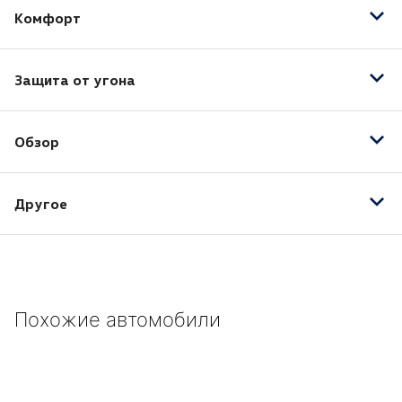
Комфорт
Бортовой компьютер
Защита от угона
Кондиционер
Иммобилайзер
Обзор
Центральный замок
Камера заднего вида
Другое
15" легкосплавные колесные диски
ABS
Галогенные фары
Похожие автомобили
Задний парктроник
Механические регулировки водительского
сиденья
Механические регулировки пассажирского