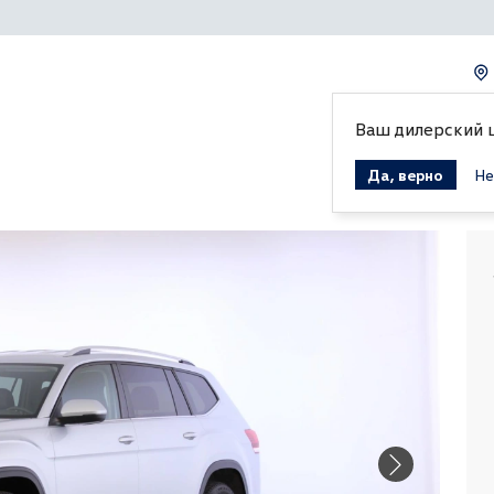
Ваш дилерский 
Да, верно
Не