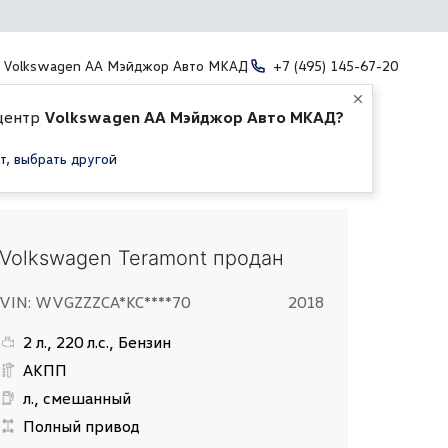
Volkswagen АА Мэйджор Авто МКАД
+7 (495) 145-67-20
центр
Volkswagen АА Мэйджор Авто МКАД?
т, выбрать другой
Volkswagen Teramont продан
VIN: WVGZZZCA*KC****70
2018
2 л., 220 л.с., Бензин
АКПП
л., смешанный
Полный привод