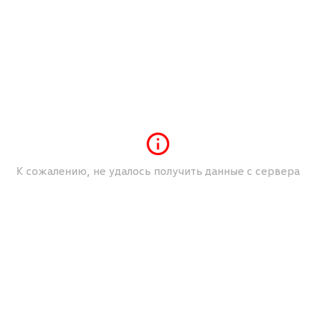
ne)
ья
К сожалению, не удалось получить данные с сервера
изации)
Чёрный "Titanium" / Бежевый "Shetland"