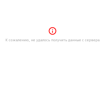
ассистентом движения в пробке
Активный капот с системой защиты пешеходов
Алюминиевые накладки на педали
Ассистент движения на спуске
Ассистент парковки с передними
Задними и боковыми датчиками
К сожалению, не удалось получить данные с сервера
Brake assist
Ассистент управления головным светом Dynamic
Light Assist
Аудиосистема "Composition Media" с цветным
дисплеем 8"
Белый
Белый `Pure`c черной крышей
Беспроводной интерфейс для мобильного
телефона Bluetooth
Боковые шторки безопасности спереди и сзади и
передние боковые подушки