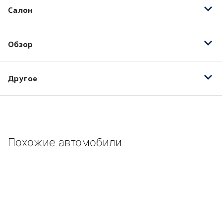
Салон
Подогрев передних сидений
Обзор
Датчик дождя
Другое
Омыватель фар
8 динамиков
Cтальное запасное колесо 6.5”x17”
Автокорректор фар
Похожие автомобили
Автокорректор фар с динамическим поворотным
светом
Автоматическое управление ближним светом фар
Режим дневного света фар
Функция `Coming Home`/`Leaving home
Адаптивный круиз-контроль ACC Stop&Go с