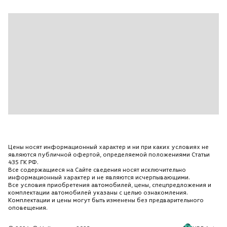
Внутреннее зеркало заднего вида с авто-
затемнением
Выбор режимов вождения (Спорт/Эко/Обычный)
Два порта USB в центральной консоли
Один USB-порт для задних пассажиров
Двухтоновый звуковой сигнал
Декоративные вставки для специальной версии
Задний противотуманный фонарь
Защита моторного отсека
Износостойкая комбинированная отделка из ткани
Цены носят информационный характер и ни при каких условиях не
и искусственной кожи "Austin"
являются публичной офертой, определяемой положениями Статьи
435 ГК РФ.
Индикатор непристёгнутых ремней безопасности
Все содержащиеся на Сайте сведения носят исключительно
информационный характер и не являются исчерпывающими.
Индикатор низкого уровня жидкости омывателя
Все условия приобретения автомобилей, цены, спецпредложения и
комплектации автомобилей указаны с целью ознакомления.
Интерфейс App-Connect
Комплектации и цены могут быть изменены без предварительного
оповещения.
Камера заднего вида с омывателем