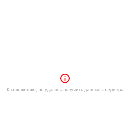
Боковые подушки безопасности
Водительская подушка безопасности
Галогенные фары
Задний парктроник
Магнитола без CD
Механические регулировки водительского
сиденья
Механические регулировки пассажирского
сиденья
Мультимедийный разъем (USB/iPod/iPhone)
Мультифункция рулевого колеса
К сожалению, не удалось получить данные с сервера
Обогрев зеркал
Обогрев передних сидений
Омыватели фар
Разъем AUX
Складывание зеркал