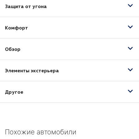
Защита от угона
Центральный замок
Комфорт
Электропривод зеркал
Обзор
Датчик света
Элементы экстерьера
Камера заднего вида
Противотуманные фары
Рейлинги на крыше
Другое
16" легкосплавные колесные диски
2-х зонный климат-контроль
ABS
Похожие автомобили
Белый