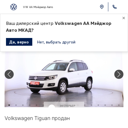
VW АА Мэйджор Авто
Ваш дилерский центр
Volkswagen АА Мэйджор
К СПИСКУ АВТОМОБИЛЕЙ
Авто МКАД?
Да, верно
Нет, выбрать другой
Продано
ЭКСТЕРЬЕР
Белый
Volkswagen Tiguan продан