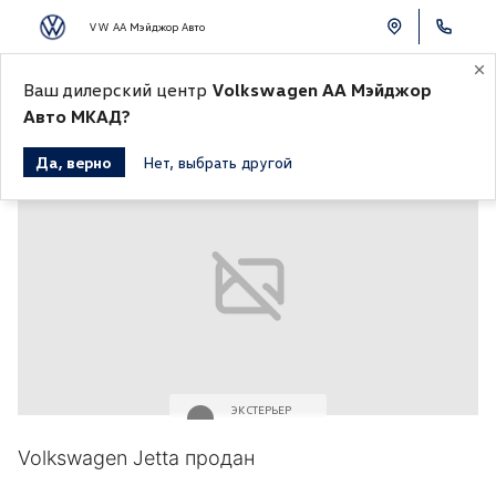
VW АА Мэйджор Авто
Ваш дилерский центр
Volkswagen АА Мэйджор
К СПИСКУ АВТОМОБИЛЕЙ
Авто МКАД?
Да, верно
Нет, выбрать другой
Продано
ЭКСТЕРЬЕР
Серый
Volkswagen Jetta продан