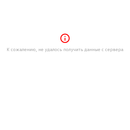
сиденья
Механические регулировки пассажирского
сиденья
Мультимедийный разъем (USB/iPod/iPhone)
Обогрев зеркал
Обогрев лобового стекла
К сожалению, не удалось получить данные с сервера
Обогрев передних сидений
Передний парктроник
Разъем AUX
Серый
Темный цвет салона
Ткань\Велюр
Фронтальные подушки безопасности
Центральный замок с дист. упр.
Шторки безопасности