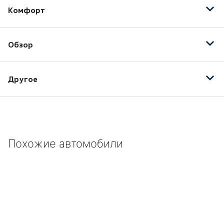
Комфорт
Бортовой компьютер
Обзор
Электропривод зеркал
Противотуманные фары
Другое
16" легкосплавные колесные диски
ABS
Боковые подушки безопасности
Похожие автомобили
Галогенные фары
Гидроусилитель руля
Задний парктроник
Климат-контроль
Кожаный руль
Механические регулировки водительского