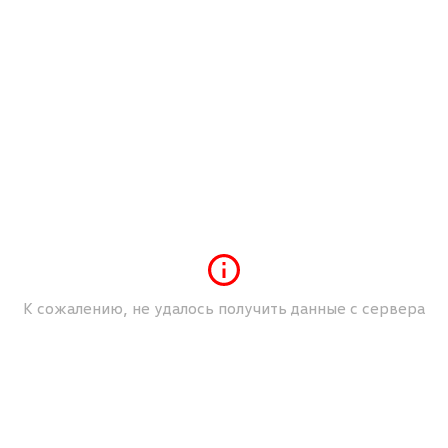
Биксеновые фары
Боковые подушки безопасности
Гидроусилитель руля
Задний парктроник
Кожаный руль
Механические регулировки водительского
сиденья
Механические регулировки пассажирского
сиденья
Мультимедийный разъем (USB/iPod/iPhone)
Мультифункция рулевого колеса
К сожалению, не удалось получить данные с сервера
Обогрев зеркал
Обогрев передних сидений
Омыватели фар
Потолок - Тканевый
Разъем AUX