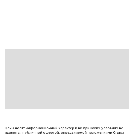
Серебристый
Система курсовой устойчивости (стабилизации)
Темный цвет салона
Ткань\Велюр
Фронтальные подушки безопасности
Цветной дисплей
Электростеклоподъемники все
Цены носят информационный характер и ни при каких условиях не
являются публичной офертой, определяемой положениями Статьи