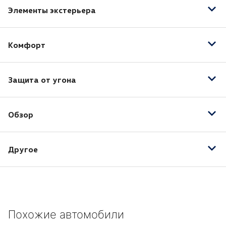
Элементы экстерьера
Рейлинги на крыше
Комфорт
Бортовой компьютер
Защита от угона
Запуск двигателя с кнопки
Круиз-контроль
Иммобилайзер
Электропривод зеркал
Обзор
Центральный замок
Камера заднего вида
Другое
Противотуманные фары
Тонировка
18" легкосплавные колесные диски
2-х зонный климат-контроль
ABS
Похожие автомобили
CD