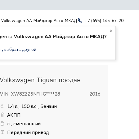
Volkswagen АА Мэйджор Авто МКАД
+7 (495) 145-67-20
центр
Volkswagen АА Мэйджор Авто МКАД?
т, выбрать другой
Volkswagen Tiguan продан
VIN: XW8ZZZ5N*HG****28
2016
1.4 л., 150 л.с., Бензин
АКПП
л., смешанный
Передний привод