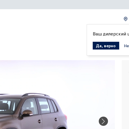
Ваш дилерский 
Да, верно
Не