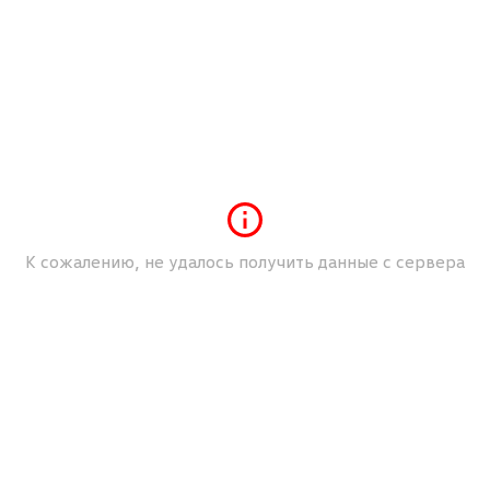
Гидроусилитель руля
Задний парктроник
Климат-контроль
Кожаный руль
Механические регулировки водительского
сиденья
Механические регулировки пассажирского
сиденья
Мультимедийный разъем (USB/iPod/iPhone)
К сожалению, не удалось получить данные с сервера
Мультифункция рулевого колеса
Обогрев зеркал
Обогрев лобового стекла
Обогрев передних сидений
Омыватели фар
Передний парктроник
Подлокотник передних сидений