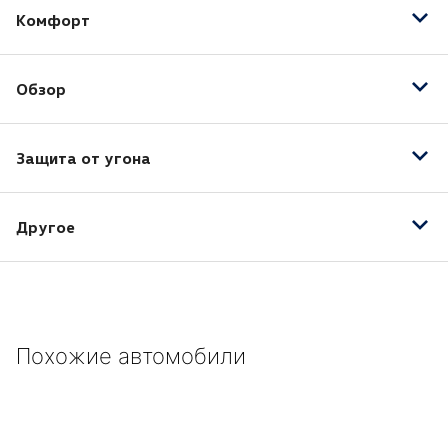
Комфорт
Бортовой компьютер
Обзор
Запуск двигателя с кнопки
Круиз-контроль
Датчик дождя
Обогрев рулевого колеса
Защита от угона
Датчик света
Электропривод зеркал
Камера заднего вида
Иммобилайзер
Противотуманные фары
Другое
Центральный замок
Светодиодные фары
17" легкосплавные колесные диски
Тонировка
ABS
CD/MP3
Похожие автомобили
Антипробуксовочная система
Боковые подушки безопасности
Водительская подушка безопасности