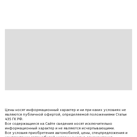
Потолок - Тканевый
Разъем AUX
Регулировка по высоте водительского сиденья
Система курсовой устойчивости (стабилизации)
Складываемые задние сиденья
Складывание зеркал
Стандартная подвеска
Стандартные сиденья
Темный цвет салона
Ткань\Велюр
Фронтальные подушки безопасности
Цветной дисплей
Цены носят информационный характер и ни при каких условиях не
Центральный замок с дист. упр.
являются публичной офертой, определяемой положениями Статьи
435 ГК РФ.
Черный
Все содержащиеся на Сайте сведения носят исключительно
информационный характер и не являются исчерпывающими.
Шторки безопасности
Все условия приобретения автомобилей, цены, спецпредложения и