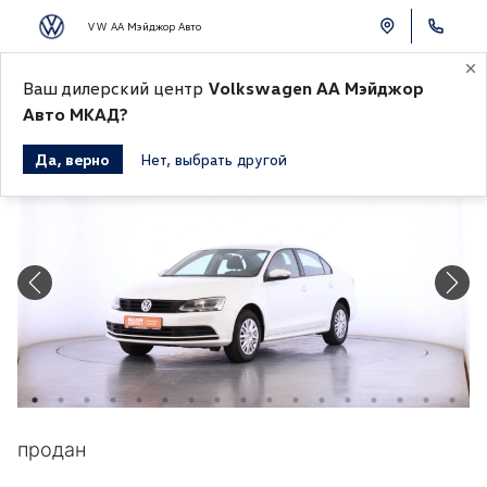
VW АА Мэйджор Авто
Ваш дилерский центр
Volkswagen АА Мэйджор
К СПИСКУ АВТОМОБИЛЕЙ
Авто МКАД?
Да, верно
Нет, выбрать другой
Продано
продан