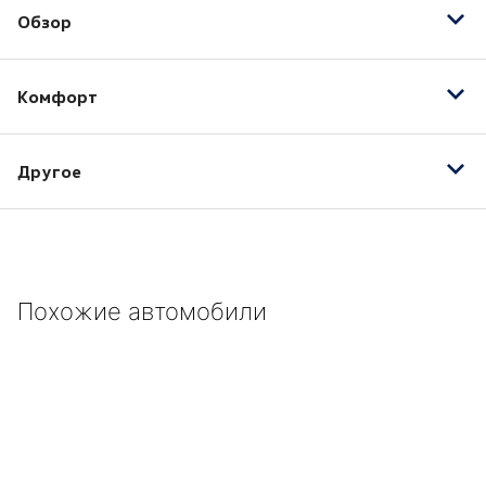
Обзор
Датчик света
Комфорт
Противотуманные фары
Электропривод зеркал
Другое
17" кованные колесные диски
ABS
CD
Похожие автомобили
Боковые подушки безопасности
Задний парктроник
Климат-контроль
Комбинированная
Ксеноновые фары
Механические регулировки пассажирского