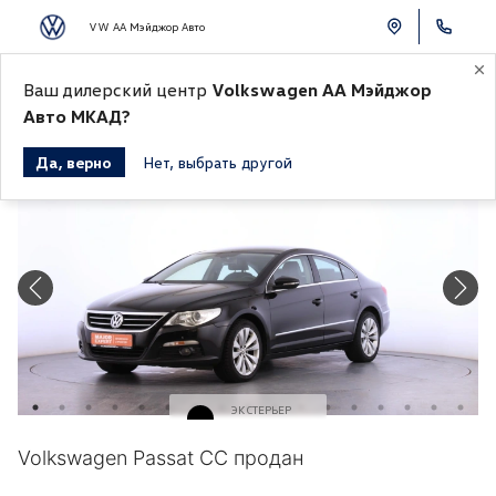
VW АА Мэйджор Авто
Ваш дилерский центр
Volkswagen АА Мэйджор
К СПИСКУ АВТОМОБИЛЕЙ
Авто МКАД?
Да, верно
Нет, выбрать другой
Продано
ЭКСТЕРЬЕР
Черный
Volkswagen Passat CC продан