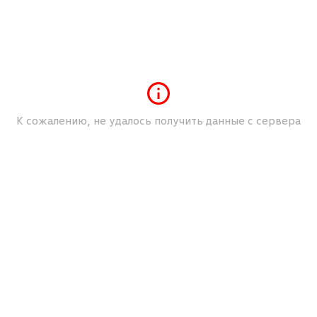
Подлокотник передних сидений
Серый
Фронтальные подушки безопасности
Цветной дисплей
Центральный замок с дист. упр.
К сожалению, не удалось получить данные с сервера
Электропривод зад.двери