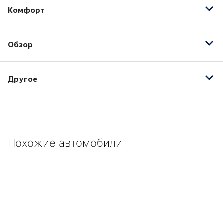
Комфорт
Электропривод зеркал
Обзор
Противотуманные фары
Другое
17" легкосплавные колесные диски
3-х и более зонный климат-контроль
CD
Похожие автомобили
Автозатемнение зеркала салона
Боковые подушки безопасности
Комбинированная
Мультимедийный разъем (USB/iPod/iPhone)
Мультифункция рулевого колеса
Обогрев передних сидений