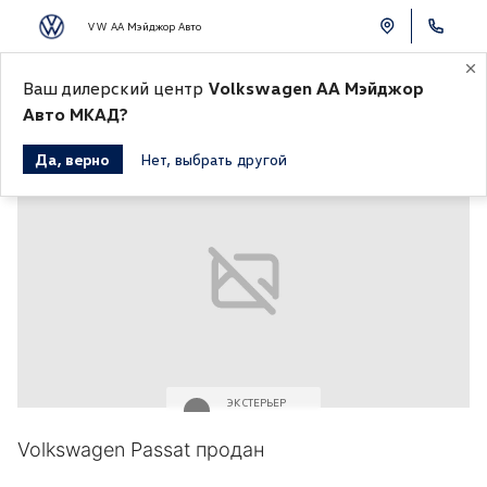
VW АА Мэйджор Авто
Ваш дилерский центр
Volkswagen АА Мэйджор
К СПИСКУ АВТОМОБИЛЕЙ
Авто МКАД?
Да, верно
Нет, выбрать другой
Продано
ЭКСТЕРЬЕР
Серый
Volkswagen Passat продан