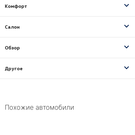
Комфорт
Круиз-контроль
Салон
Подогрев передних сидений
Обзор
Датчик дождя
Другое
17" легкосплавные колесные диски
3-спицевое многофункциональное рулевое колесо
с кожаной отделкой
ParkPilot: задние датчики парковки с акустической
Похожие автомобили
и визуальной индикацией
Автоматически затемняющееся салонное зеркало
заднего вида