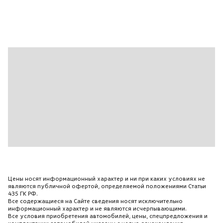
Передние сиденья с регулировкой по высоте
Подушки безопасности для защиты головы
водителя и пассажиров передних и задних сидений
Светодиодные дневные ходовые огни
Серебристый
Серебристый (Reflex)
Сиденья Антрацит/Передняя панель Черный/Ковры
Черный/Потолок Серый
Система контроля уровня давления воздуха в
шинах
Система Старт-стоп
Тканевые коврики спереди и сзади
Ткань\Велюр
Цены носят информационный характер и ни при каких условиях не
являются публичной офертой, определяемой положениями Статьи
Фронтальные подушки безопасности спереди.
435 ГК РФ.
Подушка пассажира – с возможностью отключения
Все содержащиеся на Сайте сведения носят исключительно
информационный характер и не являются исчерпывающими.
Центральный подлокотник спереди c регулировкой
Все условия приобретения автомобилей, цены, спецпредложения и