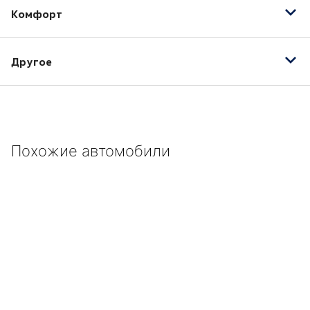
Комфорт
Электропривод зеркал
Другое
16" легкосплавные колесные диски
ABS
Галогенные фары
Похожие автомобили
Гидроусилитель руля
Красный
Механические регулировки водительского
сиденья
Механические регулировки пассажирского
сиденья
Пластиковый руль
Система курсовой устойчивости (стабилизации)
Темный цвет салона