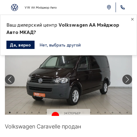
VW АА Мэйджор Авто
Ваш дилерский центр
Volkswagen АА Мэйджор
К СПИСКУ АВТОМОБИЛЕЙ
Авто МКАД?
Да, верно
Нет, выбрать другой
Продано
ЭКСТЕРЬЕР
Красный
Volkswagen Caravelle продан