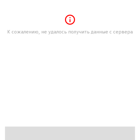
Ткань\Велюр
Фронтальные подушки безопасности
Электростеклоподъемники передние
К сожалению, не удалось получить данные с сервера