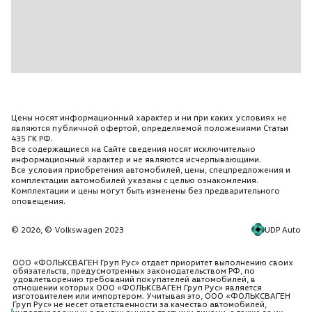
Антиблокировочная тормозная система (ABS) с
усилителем экстренного торможения
Атермальное лобовое
Боковые и заднее стекло
Аудиоподготовка 4 динамика
Антенна
Цены носят информационный характер и ни при каких условиях не
Аудиосистема R 140 радио/MP3
являются публичной офертой, определяемой положениями Статьи
435 ГК РФ.
4 х 20 Ватт
Все содержащиеся на Сайте сведения носят исключительно
информационный характер и не являются исчерпывающими.
Аудиовход AUX-IN
Все условия приобретения автомобилей, цены, спецпредложения и
комплектации автомобилей указаны с целью ознакомления.
Слот для USB и SD-карты
Комплектации и цены могут быть изменены без предварительного
оповещения.
Интерфейс Bluetooth
Белый
UDP Auto
© 2026, © Volkswagen 2023
Белый `Pure`
ООО «ФОЛЬКСВАГЕН Груп Рус» отдает приоритет выполнению своих
Блок-фары с галогенными лампами и
обязательств, предусмотренных законодательством РФ, по
удовлетворению требований покупателей автомобилей, в
рассеивателем из прозрачного стекла
отношении которых ООО «ФОЛЬКСВАГЕН Груп Рус» является
изготовителем или импортером. Учитывая это, ООО «ФОЛЬКСВАГЕН
Вещевой отсек в потолочной консоли
Груп Рус» не несет ответственности за качество автомобилей,