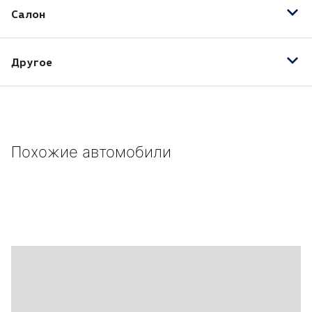
Салон
Подогрев передних сидений
Другое
2 подстаканника спереди
3 подголовника на задних сиденьях с регулировкой
по высоте
3-спицевое рулевое колесо с кожаной отделкой
Похожие автомобили
Автоматические 3-точечные ремни безопасности на
всех сиденьях
Спереди с регулировкой по высоте
Преднатяжителями и ограничителями усилия
натяжения.
Адаптация для регионов с холодным климатом
(генератор
Система охлаждения двигателя)