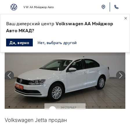
VW АА Мэйджор Авто
Ваш дилерский центр
Volkswagen АА Мэйджор
К СПИСКУ АВТОМОБИЛЕЙ
Авто МКАД?
Да, верно
Нет, выбрать другой
Продано
ЭКСТЕРЬЕР
Белый
Volkswagen Jetta продан