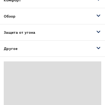
Комфорт
Электропривод зеркал
Обзор
Бортовой компьютер
Круиз-контроль
Противотуманные фары
Запуск двигателя с кнопки
Защита от угона
Датчик света
Тонировка
Иммобилайзер
Другое
Центральный замок
16" легкосплавные колесные диски
ABS
CD/MP3
Боковые подушки безопасности
Водительская подушка безопасности
Галогенные фары
Гидроусилитель руля