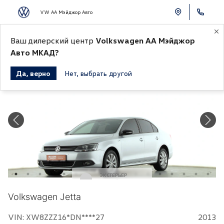
VW АА Мэйджор Авто
К СПИСКУ АВТОМОБИЛЕЙ
Ваш дилерский центр
Volkswagen АА Мэйджор
Авто МКАД?
Да, верно
Нет, выбрать другой
Продано
ЭКСТЕРЬЕР
Серебряный
Volkswagen Jetta
VIN: XW8ZZZ16*DN****27
2013