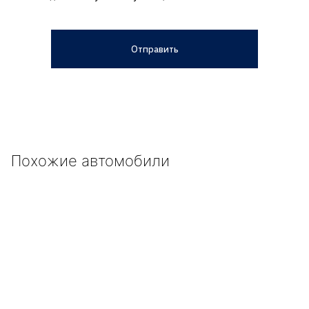
Russian Federation (Российская
+7
Федерация)
Отправить
Uzbekistan (Ўзбекистон)
+998
United Arab Emirates (الإمارات العربية
+971
المتحدة‎)
Japan (日本)
+81
Germany (Deutschland)
+49
Похожие автомобили
Ukraine (Україна)
+380