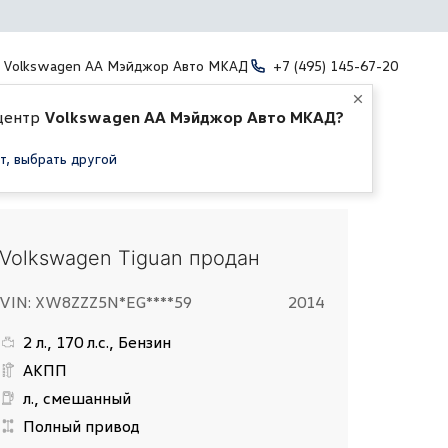
Volkswagen АА Мэйджор Авто МКАД
+7 (495) 145-67-20
центр
Volkswagen АА Мэйджор Авто МКАД?
т, выбрать другой
Volkswagen Tiguan продан
VIN: XW8ZZZ5N*EG****59
2014
2 л., 170 л.с., Бензин
АКПП
л., смешанный
Полный привод