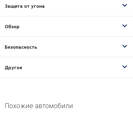
Защита от угона
Центральный замок
Обзор
Электрообогрев лобового стекла
Безопасность
Антиблокировочная система (ABS)
Другое
3-спицевое рулевое колесо
RCD 220
Радио/CD/MP3/SD/USB
Похожие автомобили
4 динамика
Бамперы окрашены в цвет кузова
Белая окантовка приборов