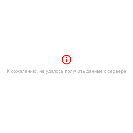
Белая подсветка приборов; красная ночная
подсветка выключателей
Белый
Белый (Pure)
Бортовой инструмент и домкрат
Два подстаканника спереди
Дисковые тормоза спереди
Дистанционное открывание багажника кнопкой из
салона
К сожалению, не удалось получить данные с сервера
Дневные ходовые огни
З подголовника сзади
Регулируемые по высоте
Заднее сиденье 3-местное
Спинка ассиметрично разделенная
Складная
Зеленое атермальное остекление