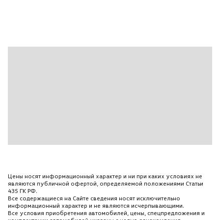
Индикация и звуковая сигнализация
непристегнутого ремня безопасности водителя
Исполнение для курящих (съемная пепельница и
прикуриватель спереди)
Карманы в обшивках всех дверей (спереди с
отсеками для 1-литровых бутылок
Сзади для 0
5-литровых)
Карманы на спинках передних сидений
Климат-контроль Climatronic
Кнопка открывания багажника снаружи
Кожаная отделка рулевого колеса
Рукояток рычагов КП и стояночного тормоза
Цены носят информационный характер и ни при каких условиях не
Комбинация приборов со спидометром
являются публичной офертой, определяемой положениями Статьи
435 ГК РФ.
Тахометром
Все содержащиеся на Сайте сведения носят исключительно
информационный характер и не являются исчерпывающими.
Одометром
Все условия приобретения автомобилей, цены, спецпредложения и