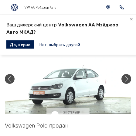
VW АА Мэйджор Авто
Ваш дилерский центр
Volkswagen АА Мэйджор
К СПИСКУ АВТОМОБИЛЕЙ
Авто МКАД?
Да, верно
Нет, выбрать другой
Продано
ЭКСТЕРЬЕР
Белый
Volkswagen Polo продан