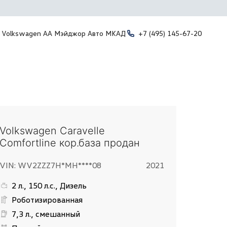
Volkswagen АА Мэйджор Авто МКАД
+7 (495) 145-67-20
Volkswagen Caravelle
Comfortline кор.база продан
VIN: WV2ZZZ7H*MH****08
2021
2 л., 150 л.с., Дизель
Роботизированная
7,3 л., смешанный