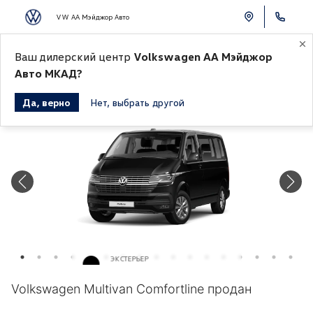
VW АА Мэйджор Авто
Ваш дилерский центр
Volkswagen АА Мэйджор
К СПИСКУ АВТОМОБИЛЕЙ
Авто МКАД?
Да, верно
Нет, выбрать другой
Продано
ЭКСТЕРЬЕР
Черный перламутр «Deep»
Volkswagen Multivan Comfortline продан