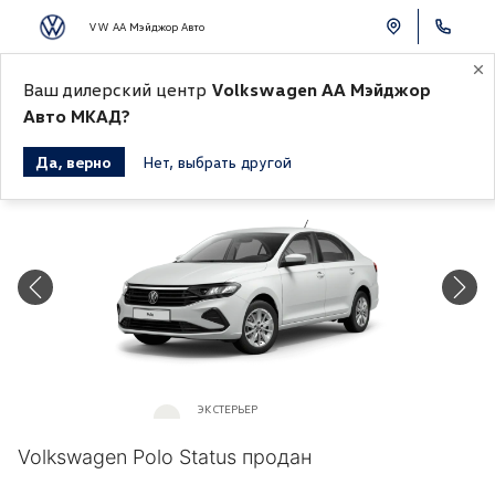
VW АА Мэйджор Авто
Ваш дилерский центр
Volkswagen АА Мэйджор
К СПИСКУ АВТОМОБИЛЕЙ
Авто МКАД?
Да, верно
Нет, выбрать другой
Продано
ЭКСТЕРЬЕР
Белый «Pure White»
Volkswagen Polo Status продан