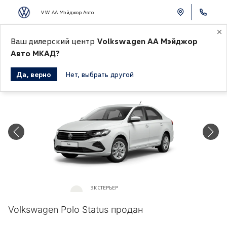
VW АА Мэйджор Авто
Ваш дилерский центр
Volkswagen АА Мэйджор
К СПИСКУ АВТОМОБИЛЕЙ
Авто МКАД?
Да, верно
Нет, выбрать другой
Продано
ЭКСТЕРЬЕР
Белый «Pure White»
Volkswagen Polo Status продан