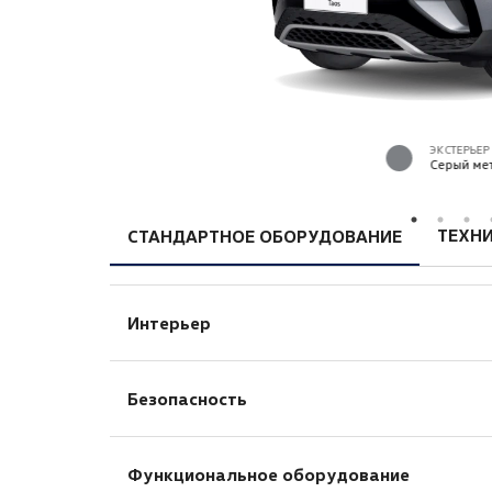
ЭКСТЕРЬЕР
Серый мет
ТЕХНИ
СТАНДАРТНОЕ ОБОРУДОВАНИЕ
Интерьер
Рукоятка рычага КП с кожаной отделкой
Безопасность
Подсветка багажного отделения
Розетка 12v на центральной консоли сп
Система ЭРА-ГЛОНАСС
Cиденье водителя с электрорегулировка
Функциональное оборудование
Фронтальные подушки безопасности, от