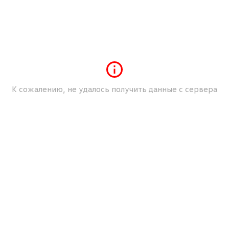
о для версий 4Motion)
сти
го управления с переменной
скорости
тным дисплеем 10" и магазином приложений VW
К сожалению, не удалось получить данные с сервера
телефона App-Connect (Apple Carplay, Android