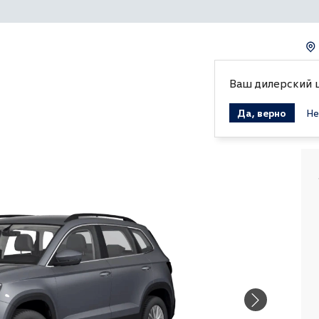
Ваш дилерский 
Да, верно
Не