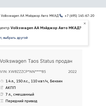
Volkswagen АА Мэйджор Авто МКАД
+7 (495) 145-67-20
центр
Volkswagen АА Мэйджор Авто МКАД?
т, выбрать другой
Volkswagen Taos Status продан
VIN: XW8ZZZCP*NN****85
2022
1.4 л., 150 л.с., 110 квт/ч, Бензин
АКПП
7 л., смешанный
Передний привод