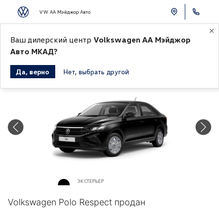
VW АА Мэйджор Авто
Ваш дилерский центр
Volkswagen АА Мэйджор
К СПИСКУ АВТОМОБИЛЕЙ
Авто МКАД?
Да, верно
Нет, выбрать другой
Продано
ЭКСТЕРЬЕР
Черный перламутр «Deep»
Volkswagen Polo Respect продан