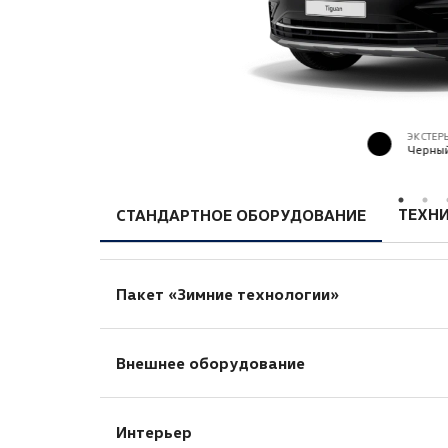
ЭКСТЕР
Черны
ТЕХНИ
СТАНДАРТНОЕ ОБОРУДОВАНИЕ
Пакет «Зимние технологии»
Боковые зеркала с электроскладывание
Внешнее оборудование
Пакет для холодного климата (аккумул
Теплоизолирующее лобовое стекло с э
Защита моторного отсека
Мультифункциональное рулевое колесо 
Интерьер
Легкосплавные колесные диски «Frankfu