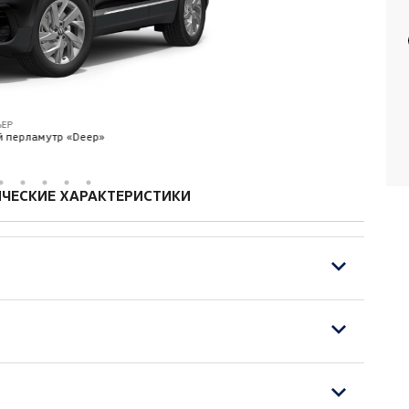
ЬЕР
й перламутр «Deep»
ЧЕСКИЕ ХАРАКТЕРИСТИКИ
м, электрорегулировками и обогревом
ятор и генератор повышенной мощности)
лектроподогревом
с кожаной отделкой и обогревом
rt» 7Jx18, шины 235/55 R18