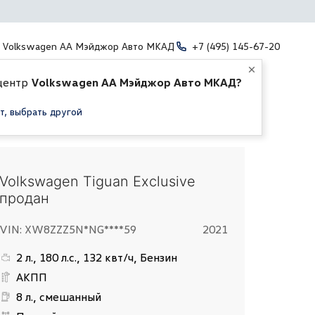
Volkswagen АА Мэйджор Авто МКАД
+7 (495) 145-67-20
центр
Volkswagen АА Мэйджор Авто МКАД?
т, выбрать другой
Volkswagen Tiguan Exclusive
продан
VIN: XW8ZZZ5N*NG****59
2021
2 л., 180 л.с., 132 квт/ч, Бензин
АКПП
8 л., смешанный