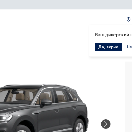
Ваш дилерский 
Да, верно
Не