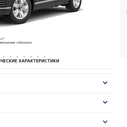
ЬЕР
металлик «Silicium»
ЧЕСКИЕ ХАРАКТЕРИСТИКИ
лементами спереди
ое, складное, с продольной регулировкой и
ьный подлокотник
 кресел сзади, также для кресел i-Size