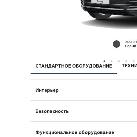
ЭКСТЕР
Серый 
ТЕХНИ
СТАНДАРТНОЕ ОБОРУДОВАНИЕ
Интерьер
Сиденья ergoComfort спереди
Безопасность
Поясничная опора с пневматическими э
Заднее сиденье ассиметрично разделенн
Система ЭРА-ГЛОНАСС
регулировкой наклона спинки. Централ
Функциональное оборудование
Крепления Isofix для установки 2 детских