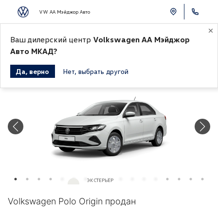
VW АА Мэйджор Авто
Ваш дилерский центр
Volkswagen АА Мэйджор
К СПИСКУ АВТОМОБИЛЕЙ
Авто МКАД?
Да, верно
Нет, выбрать другой
Продано
ЭКСТЕРЬЕР
Белый «Pure White»
Volkswagen Polo Origin продан