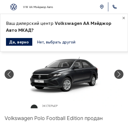
VW АА Мэйджор Авто
Ваш дилерский центр
Volkswagen АА Мэйджор
К СПИСКУ АВТОМОБИЛЕЙ
Авто МКАД?
Да, верно
Нет, выбрать другой
Продано
ЭКСТЕРЬЕР
Серый металлик «Indium Grey»
Volkswagen Polo Football Edition продан