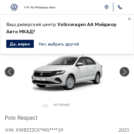
VW АА Мэйджор Авто
К СПИСКУ АВТОМОБИЛЕЙ
Ваш дилерский центр
Volkswagen АА Мэйджор
Авто МКАД?
Да, верно
Нет, выбрать другой
Продано
ЭКСТЕРЬЕР
Белый «Pure White»
Polo Respect
VIN: XW8ZZZCK*MG****19
2021