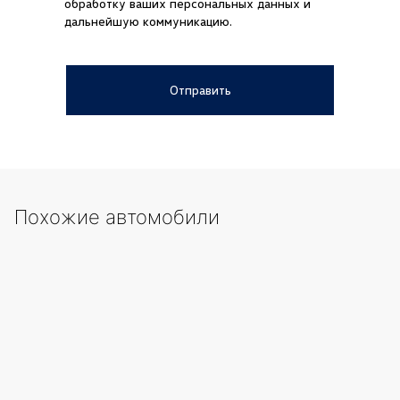
обработку ваших персональных данных и
Kazakhstan (Казахстан)
+7
дальнейшую коммуникацию.
Russian Federation (Российская
+7
Федерация)
Отправить
Uzbekistan (Ўзбекистон)
+998
United Arab Emirates (الإمارات العربية
+971
المتحدة‎)
Japan (日本)
+81
Похожие автомобили
Germany (Deutschland)
+49
Ukraine (Україна)
+380