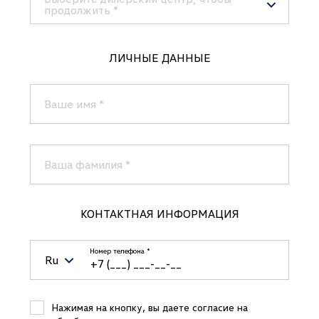
продолжить
*
VW АА Мэйджор Авто
Доступно
1
ЛИЧНЫЕ ДАННЫЕ
Новая Рига (новые автомобили)
VW АА Мэйджор Авто
Доступно
Ваше имя
*
1
МКАД (новые автомобили)
Ваша фамилия
*
КОНТАКТНАЯ ИНФОРМАЦИЯ
Номер телефона
*
Ru
Belarus (Беларусь)
+375
Нажимая на кнопку, вы даете согласие на