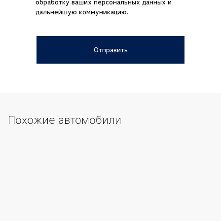
обработку ваших персональных данных и
Kazakhstan (Казахстан)
+7
дальнейшую коммуникацию.
Russian Federation (Российская
+7
Федерация)
Отправить
Uzbekistan (Ўзбекистон)
+998
United Arab Emirates (الإمارات العربية
+971
المتحدة‎)
Japan (日本)
+81
Похожие автомобили
Germany (Deutschland)
+49
Ukraine (Україна)
+380