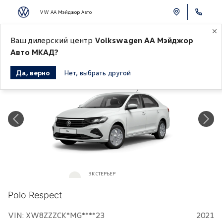
VW АА Мэйджор Авто
К СПИСКУ АВТОМОБИЛЕЙ
Ваш дилерский центр
Volkswagen АА Мэйджор
Авто МКАД?
Да, верно
Нет, выбрать другой
Продано
ЭКСТЕРЬЕР
Белый «Pure White»
Polo Respect
VIN: XW8ZZZCK*MG****23
2021