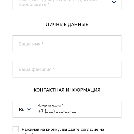
продолжить
*
VW АА Мэйджор Авто
Доступно
1
ЛИЧНЫЕ ДАННЫЕ
Новая Рига (новые автомобили)
VW АА Мэйджор Авто
Доступно
Ваше имя
*
1
МКАД (новые автомобили)
Ваша фамилия
*
КОНТАКТНАЯ ИНФОРМАЦИЯ
Номер телефона
*
Ru
Belarus (Беларусь)
+375
Нажимая на кнопку, вы даете согласие на