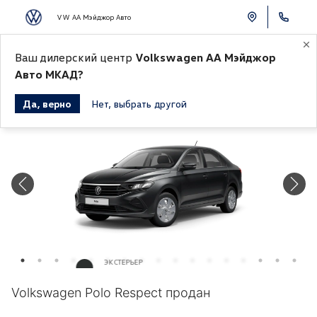
VW АА Мэйджор Авто
Ваш дилерский центр
Volkswagen АА Мэйджор
К СПИСКУ АВТОМОБИЛЕЙ
Авто МКАД?
Да, верно
Нет, выбрать другой
Продано
ЭКСТЕРЬЕР
Серый металлик «Indium Grey»
Volkswagen Polo Respect продан