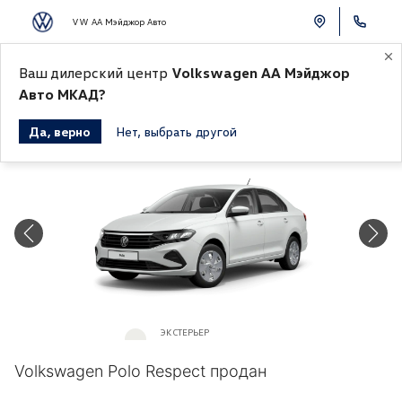
VW АА Мэйджор Авто
Ваш дилерский центр
Volkswagen АА Мэйджор
К СПИСКУ АВТОМОБИЛЕЙ
Авто МКАД?
Да, верно
Нет, выбрать другой
Продано
ЭКСТЕРЬЕР
Белый «Pure White»
Volkswagen Polo Respect продан