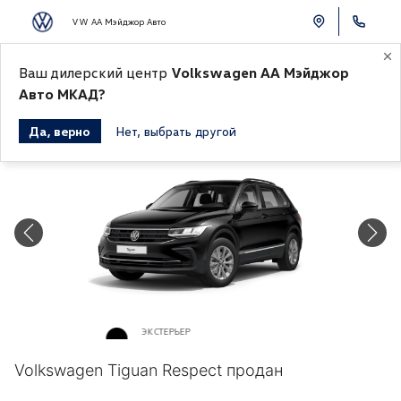
VW АА Мэйджор Авто
Ваш дилерский центр
Volkswagen АА Мэйджор
К СПИСКУ АВТОМОБИЛЕЙ
Авто МКАД?
Да, верно
Нет, выбрать другой
Продано
ЭКСТЕРЬЕР
Черный перламутр «Deep»
Volkswagen Tiguan Respect продан