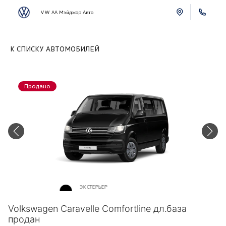
VW АА Мэйджор Авто
К СПИСКУ АВТОМОБИЛЕЙ
Продано
ЭКСТЕРЬЕР
Черный перламутр «Deep»
Volkswagen Caravelle Comfortline дл.база
продан