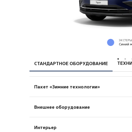
ЭКСТЕРЬ
Синий м
ТЕХНИ
СТАНДАРТНОЕ ОБОРУДОВАНИЕ
Пакет «Зимние технологии»
Пакет для холодного климата (аккумул
Внешнее оборудование
Мультифункциональное рулевое колесо 
Теплоизолирующее лобовое стекло
Защита моторного отсека
Индикатор уровня жидкости омывателя
Интерьер
Бамперы, в цвет кузова