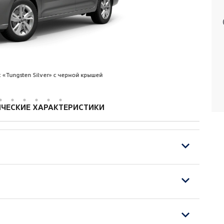
«Tungsten Silver» с черной крышей
ЧЕСКИЕ ХАРАКТЕРИСТИКИ
редней панели и в отделке дверей
е колесо c функцией подогрева
овкой по высоте
ей окрашены в цвет кузова