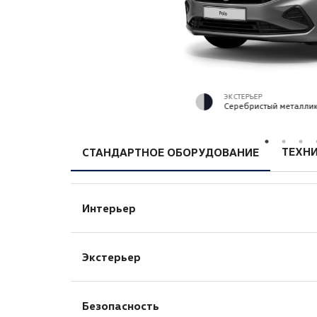
ЭКСТЕРЬЕР
Серебристый металлик 
ТЕХНИ
СТАНДАРТНОЕ ОБОРУДОВАНИЕ
Интерьер
Декоративные вставки «Makotish» на пе
Экстерьер
Мультифункциональное кожаное рулево
Хромированная отделка
Стандартные бамперы
Водительское сиденье с ручной регулир
Безопасность
Корпуса наружных зеркал и ручки двер