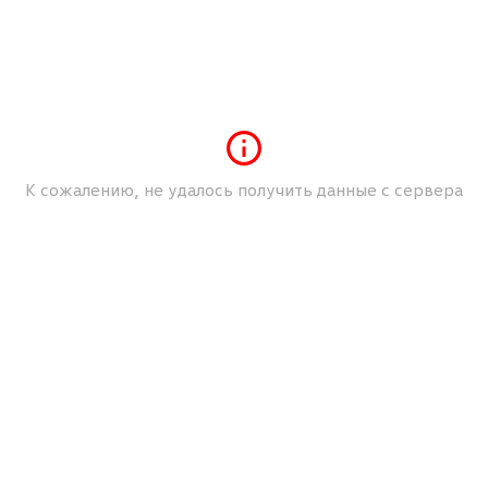
го управления с переменной
тавкой
скорости
 двигателя «Keyless access»
К сожалению, не удалось получить данные с сервера