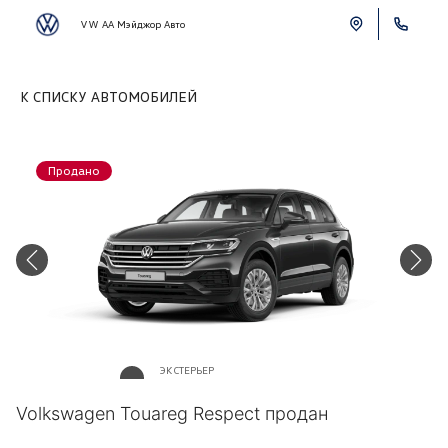
VW АА Мэйджор Авто
К СПИСКУ АВТОМОБИЛЕЙ
Продано
ЭКСТЕРЬЕР
Серый металлик «Silicium»
Volkswagen Touareg Respect продан